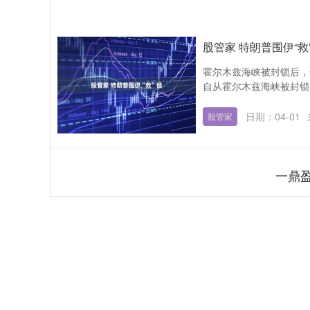
股管家 特朗普围伊“救
霍尔木兹海峡被封锁后，
自从霍尔木兹海峡被封锁，
日期：04-01
股管家
一鼎