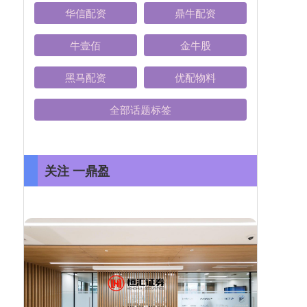
华信配资
鼎牛配资
牛壹佰
金牛股
黑马配资
优配物料
全部话题标签
关注 一鼎盈