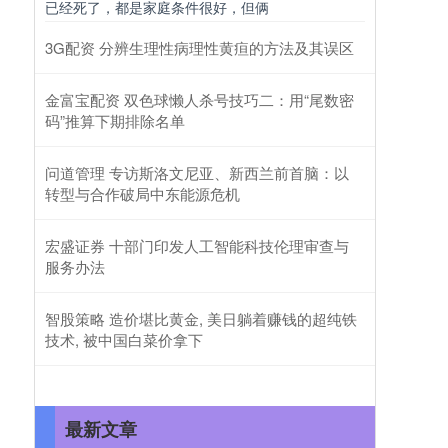
已经死了，都是家庭条件很好，但俩
3G配资 分辨生理性病理性黄疸的方法及其误区
金富宝配资 双色球懒人杀号技巧二：用“尾数密
码”推算下期排除名单
问道管理 专访斯洛文尼亚、新西兰前首脑：以
转型与合作破局中东能源危机
宏盛证券 十部门印发人工智能科技伦理审查与
服务办法
智股策略 造价堪比黄金, 美日躺着赚钱的超纯铁
技术, 被中国白菜价拿下
最新文章