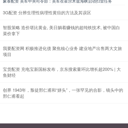
象泰配资 美军中央司令部：美军在霍尔木兹海峡启动扫雷任务
3G配资 分辨生理性病理性黄疸的方法及其误区
智股策略 造价堪比黄金, 美日躺着赚钱的超纯铁技术, 被中国白
菜价拿下
我要配资网 积极推进化债 聚焦核心业务 建业地产出售两大文旅
项目
宝货配资 充电宝新国标发布，京东搜索量环比增长超200% | 大
鱼财经
创界 1943年，叛徒邢仁甫和“姘头”，一张罕见的合影，镜头中的
邢仁甫看起