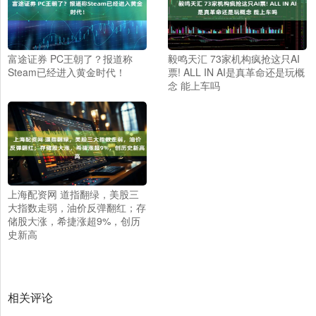
富途证券 PC王朝了？报道称
毅鸣天汇 73家机构疯抢这只AI
Steam已经进入黄金时代！
票! ALL IN AI是真革命还是玩概
念 能上车吗
上海配资网 道指翻绿，美股三
大指数走弱，油价反弹翻红；存
储股大涨，希捷涨超9%，创历
史新高
相关评论