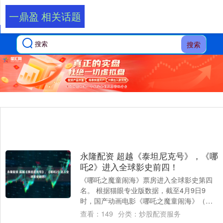
一鼎盈 相关话题
搜索
永隆配资 超越《泰坦尼克号》，《哪
吒2》进入全球影史前四！
《哪吒之魔童闹海》票房进入全球影史第四
名。 根据猫眼专业版数据，截至4月9日9
时，国产动画电影《哪吒之魔童闹海》（以
下简称《哪吒2》）全球票房已升至22.67
查看：
149
分类：
炒股配资服务
亿....