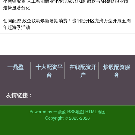
小熊猫配资 人工智能商业化变现成分水岭 微软与Meta财报业绩
走势显著分化
创同配资 政企联动焕新暑期消费！贵阳经开区龙湾万达开展五周
年赶海季活动
一鼎盈
十大配资平
在线配资开
炒股配资服
台
户
务
友情链接：
Powered by
一鼎盈
RSS地图
HTML地图
Copyright
© 2023-2026