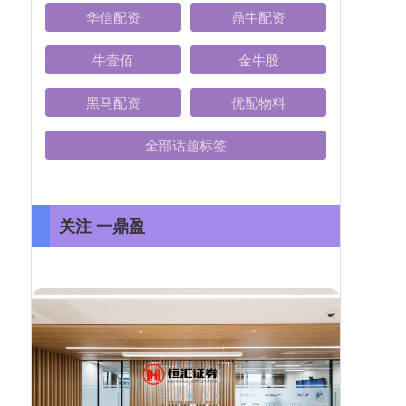
华信配资
鼎牛配资
牛壹佰
金牛股
黑马配资
优配物料
全部话题标签
关注 一鼎盈