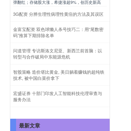
弹翻红；存储股大涨，希捷涨超9%，创历史新高
3G配资 分辨生理性病理性黄疸的方法及其误区
金富宝配资 双色球懒人杀号技巧二：用“尾数密
码”推算下期排除名单
问道管理 专访斯洛文尼亚、新西兰前首脑：以
转型与合作破局中东能源危机
智股策略 造价堪比黄金, 美日躺着赚钱的超纯铁
技术, 被中国白菜价拿下
宏盛证券 十部门印发人工智能科技伦理审查与
服务办法
最新文章