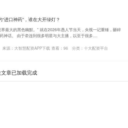
的“进口神药”，谁在大开绿灯？
界最大的黑色幽默。” 就在2026年愚人节当天，央视一记重锤，砸碎
神话。 由于牵连到很多明星与大主播，以至于很多....
来源：大智慧配资APP下载
查看：
96
分类：
十大配资平台
盈文章已加载完成