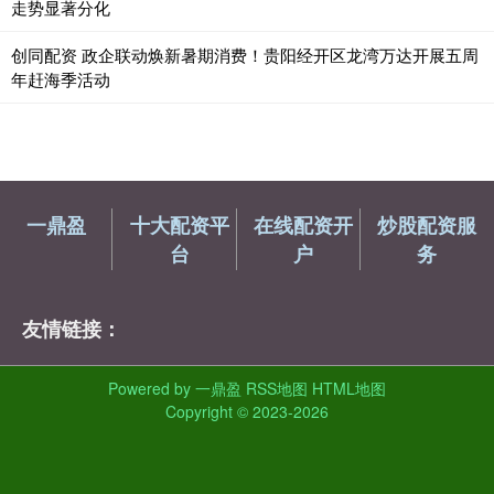
走势显著分化
创同配资 政企联动焕新暑期消费！贵阳经开区龙湾万达开展五周
年赶海季活动
一鼎盈
十大配资平
在线配资开
炒股配资服
台
户
务
友情链接：
Powered by
一鼎盈
RSS地图
HTML地图
Copyright
© 2023-2026