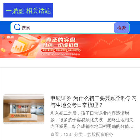
一鼎盈 相关话题
搜索
申银证券 为什么初二要兼顾全科学习
与生地会考日常梳理？
步入初二之后，孩子日常课业内容逐渐增
多，很多孩子容易顾此失彼，忽略生地相关
内容积累，结合成都本地四档明确的分值折
算制度，均衡安排日常学习尤为关键。 均衡
查看：
133
分类：
炒股配资服务
安排小思....